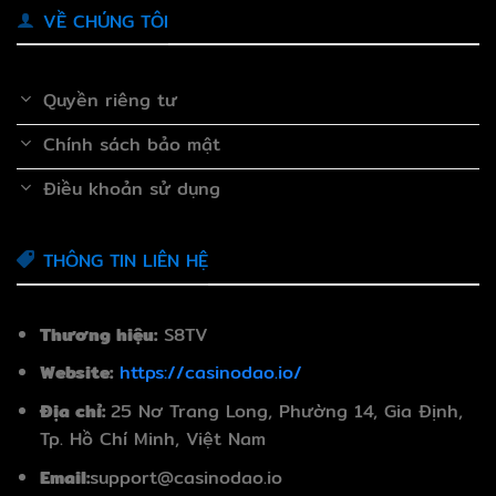
VỀ CHÚNG TÔI
Quyền riêng tư
Chính sách bảo mật
Điều khoản sử dụng
THÔNG TIN LIÊN HỆ
Thương hiệu:
S8TV
Website:
https://casinodao.io/
Địa chỉ:
25 Nơ Trang Long, Phường 14, Gia Định,
Tp. Hồ Chí Minh, Việt Nam
Email:
support@casinodao.io