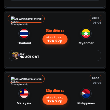
20:00
ASEAN Championship
08-08
Sắp diễn ra
BẮT ĐẦU SAU
12h 27p
Thailand
Myanmar
BLV
NGƯỜI CAT
20:00
ASEAN Championship
08-08
Sắp diễn ra
BẮT ĐẦU SAU
12h 27p
Malaysia
Philippines