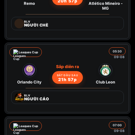
20h 57p
Remo
Atlético Mineiro -
MG
BLV
NGƯỜI CHÈ
05:30
Leagues Cup
09-08
Sắp diễn ra
BẮT ĐẦU SAU
21h 57p
Orlando City
Club Leon
BLV
NGƯỜI CÁO
07:00
Leagues Cup
09-08