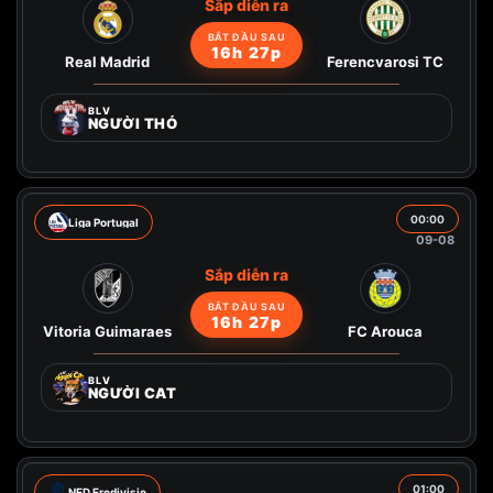
Sắp diễn ra
BẮT ĐẦU SAU
16h 27p
Real Madrid
Ferencvarosi TC
BLV
NGƯỜI THỎ
00:00
Liga Portugal
09-08
Sắp diễn ra
BẮT ĐẦU SAU
16h 27p
Vitoria Guimaraes
FC Arouca
BLV
NGƯỜI CAT
01:00
NED Eredivisie