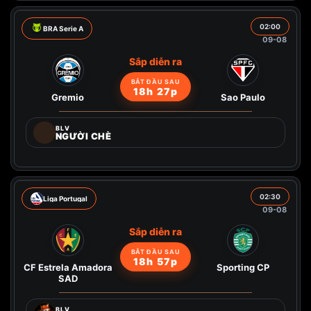
02:00
BRA Serie A
09-08
Sắp diễn ra
BẮT ĐẦU SAU
18h 27p
Gremio
Sao Paulo
BLV
NGƯỜI CHÈ
02:30
Liga Portugal
09-08
Sắp diễn ra
BẮT ĐẦU SAU
18h 57p
CF Estrela Amadora
Sporting CP
SAD
BLV