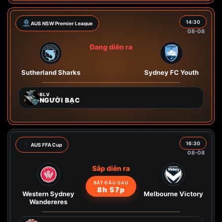
14:30
AUS NSW Premier League
08-08
Đang diễn ra
Sutherland Sharks
Sydney FC Youth
BLV
NGƯỜI BẠC
16:30
AUS FFA Cup
08-08
Sắp diễn ra
BẮT ĐẦU SAU
8h 57p
Western Sydney
Melbourne Victory
Wandereres