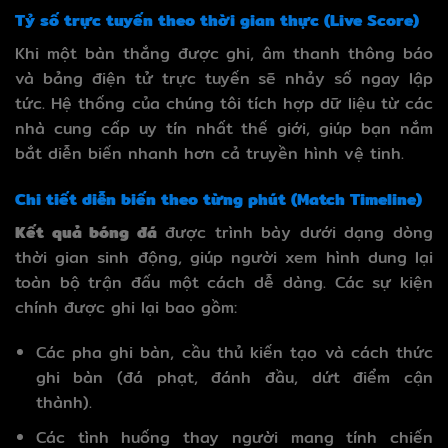
Tỷ số trực tuyến theo thời gian thực (Live Score)
Khi một bàn thắng được ghi, âm thanh thông báo
và bảng điện tử trực tuyến sẽ nhảy số ngay lập
tức. Hệ thống của chúng tôi tích hợp dữ liệu từ các
nhà cung cấp uy tín nhất thế giới, giúp bạn nắm
bắt diễn biến nhanh hơn cả truyền hình vệ tinh.
Chi tiết diễn biến theo từng phút (Match Timeline)
Kết quả bóng đá
được trình bày dưới dạng dòng
thời gian sinh động, giúp người xem hình dung lại
toàn bộ trận đấu một cách dễ dàng. Các sự kiện
chính được ghi lại bao gồm:
Các pha ghi bàn, cầu thủ kiến tạo và cách thức
ghi bàn (đá phạt, đánh đầu, dứt điểm cận
thành).
Các tình huống thay người mang tính chiến