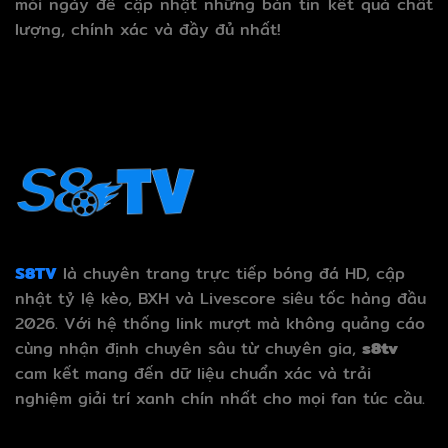
mỗi ngày để cập nhật những bản tin kết quả chất
lượng, chính xác và đầy đủ nhất!
S8TV
là chuyên trang trực tiếp bóng đá HD, cập
nhật tỷ lệ kèo, BXH và Livescore siêu tốc hàng đầu
2026. Với hệ thống link mượt mà không quảng cáo
cùng nhận định chuyên sâu từ chuyên gia,
s8tv
cam kết mang đến dữ liệu chuẩn xác và trải
nghiệm giải trí xanh chín nhất cho mọi fan túc cầu.