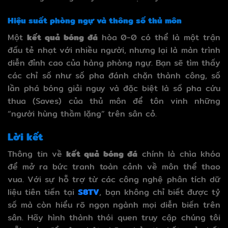
Hiệu suất phòng ngự và thông số thủ môn
Một
kết quả bóng đá
hòa 0-0 có thể là một trận
đấu tẻ nhạt với nhiều người, nhưng lại là màn trình
diễn đỉnh cao của hàng phòng ngự. Bạn sẽ tìm thấy
các chỉ số như số pha đánh chặn thành công, số
lần phá bóng giải nguy và đặc biệt là số pha cứu
thua (Saves) của thủ môn để tôn vinh những
“người hùng thầm lặng” trên sân cỏ.
Lời kết
Thông tin về
kết quả bóng đá
chính là chìa khóa
để mở ra bức tranh toàn cảnh về môn thể thao
vua. Với sự hỗ trợ từ các công nghệ phân tích dữ
liệu tiên tiến tại
S8TV
, bạn không chỉ biết được tỷ
số mà còn hiểu rõ ngọn ngành mọi diễn biến trên
sân. Hãy hình thành thói quen truy cập chúng tôi