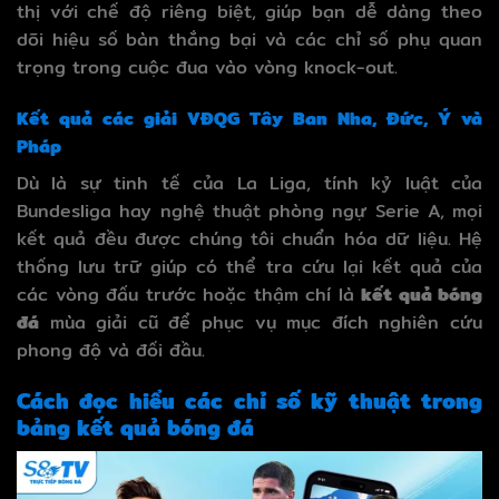
thị với chế độ riêng biệt, giúp bạn dễ dàng theo
dõi hiệu số bàn thắng bại và các chỉ số phụ quan
trọng trong cuộc đua vào vòng knock-out.
Kết quả các giải VĐQG Tây Ban Nha, Đức, Ý và
Pháp
Dù là sự tinh tế của La Liga, tính kỷ luật của
Bundesliga hay nghệ thuật phòng ngự Serie A, mọi
kết quả đều được chúng tôi chuẩn hóa dữ liệu. Hệ
thống lưu trữ giúp có thể tra cứu lại kết quả của
các vòng đấu trước hoặc thậm chí là
kết quả bóng
đá
mùa giải cũ để phục vụ mục đích nghiên cứu
phong độ và đối đầu.
Cách đọc hiểu các chỉ số kỹ thuật trong
bảng kết quả bóng đá