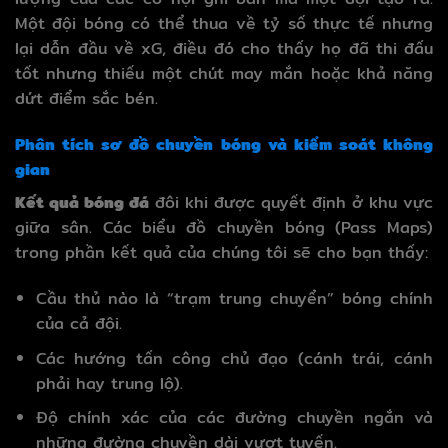
Một đội bóng có thể thua về tỷ số thực tế nhưng
lại dẫn đầu về xG, điều đó cho thấy họ đã thi đấu
tốt nhưng thiếu một chút may mắn hoặc khả năng
dứt điểm sắc bén.
Phân tích sơ đồ chuyền bóng và kiểm soát không
gian
Kết quả bóng đá
đôi khi được quyết định ở khu vực
giữa sân. Các biểu đồ chuyền bóng (Pass Maps)
trong phần kết quả của chúng tôi sẽ cho bạn thấy:
Cầu thủ nào là “trạm trung chuyển” bóng chính
của cả đội.
Các hướng tấn công chủ đạo (cánh trái, cánh
phải hay trung lộ).
Độ chính xác của các đường chuyền ngắn và
những đường chuyền dài vượt tuyến.