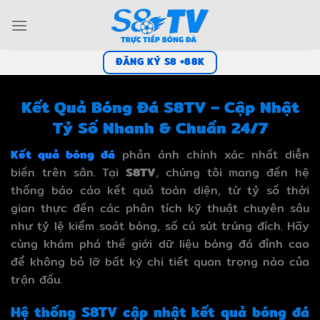
Chuyển
đến
nội
dung
ĐĂNG KÝ S8 +88K
Kết Quả Bóng Đá S8TV – Cập Nhật
Tỷ Số Nhanh & Chuẩn 24/7
Kết quả bóng đá
phản ánh chính xác nhất diễn
biến trên sân. Tại
S8TV
, chúng tôi mang đến hệ
thống báo cáo kết quả toàn diện, từ tỷ số thời
gian thực đến các phân tích kỹ thuật chuyên sâu
như tỷ lệ kiểm soát bóng, số cú sút trúng đích. Hãy
cùng khám phá thế giới dữ liệu bóng đá đỉnh cao
để không bỏ lỡ bất kỳ chi tiết quan trọng nào của
trận đấu.
Hệ thống S8TV cập nhật kết quả bóng đá