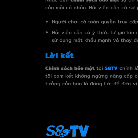
của mỗi cá nhân. Hội viên cần có sự
Người chơi có toàn quyền truy cập
Hội viên cần có ý thức tự giữ kín
sử dụng mật khẩu mạnh và thay đổ
Lời kết
Chính sách bảo mật
tại
S8TV
chính l
tôi cam kết không ngừng nâng cấp cô
tưởng của bạn là động lực để đơn vị