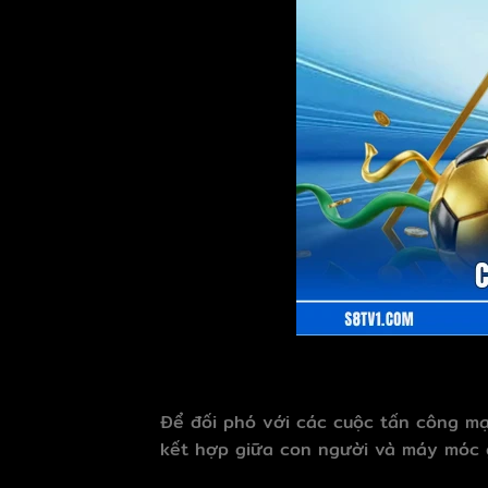
Để đối phó với các cuộc tấn công mạ
kết hợp giữa con người và máy móc g