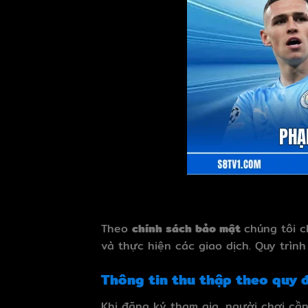
Theo
chính sách bảo mật
chúng tôi c
và thực hiện các giao dịch. Quy trìn
Thông tin thu thập theo quy 
Khi đăng ký tham gia, người chơi cần