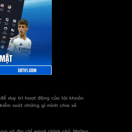
 để duy trì hoạt động của tài khoản
kiểm soát những gì mình chia sẻ.
oại và địa chỉ email chính chủ. Những