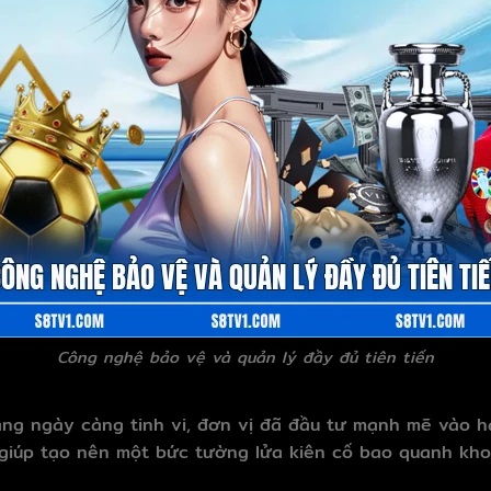
Công nghệ bảo vệ và quản lý đầy đủ tiên tiến
ng ngày càng tinh vi, đơn vị đã đầu tư mạnh mẽ vào h
iúp tạo nên một bức tường lửa kiên cố bao quanh kho 