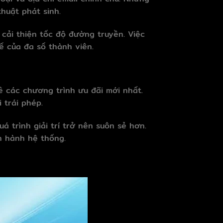
thuật phát sinh.
 cải thiện tốc độ đường truyền. Việc
ế của đa số thành viên.
ề các chương trình ưu đãi mới nhất.
 trái phép.
 trình giải trí trở nên suôn sẻ hơn.
n hành hệ thống.