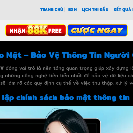
TRANG CHỦ
BXH
LỊCH THI ĐẤU
KẾT QUẢ
o Mật – Bảo Vệ Thông Tin Người 
TV
đóng vai trò là nền tảng quan trọng giúp xây dựng l
ng những công nghệ tiên tiến nhất để bảo vệ dữ liệu cá
sẽ làm rõ các quy định cụ thể về việc thu thập, xử lý và
t lập chính sách bảo mật thông tin